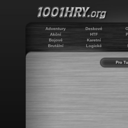
Adventury
Deskové
O
Akční
HTF
P
Bojové
Karetní
Brutální
Logické
Pro T