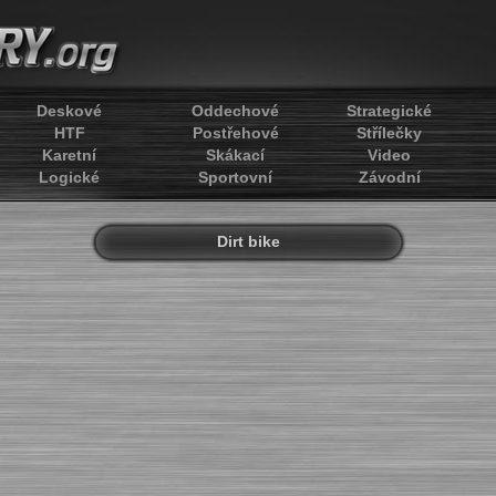
Deskové
Oddechové
Strategické
HTF
Postřehové
Střílečky
Karetní
Skákací
Video
Logické
Sportovní
Závodní
Dirt bike