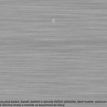
éna plná beden, barelů, kamení a spousty dalších překážek, které budete zdolávat
eji všechny levely a nesmíte se bouchnout do hlavy.