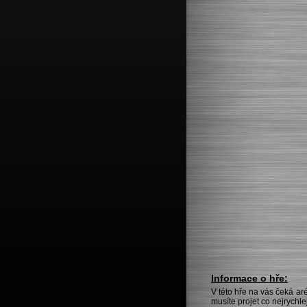
Informace o hře:
V této hře na vás čeká ar
musíte projet co nejrychl