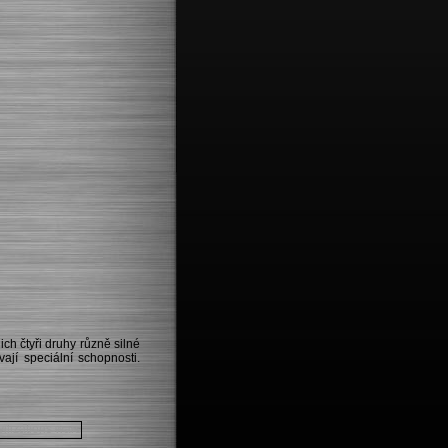
ch čtyři druhy různě silné
ají speciální schopnosti.