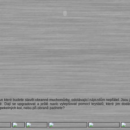
, ve které budete stavět obranné muchomůrky, odolávající nájezdům nepřátel. Jsou ji
. Dají se upgradovat a ještě navíc vylepšovat pomocí krystalů, které jim dodáv
 pekelných kol, nebo při obraně padnete?