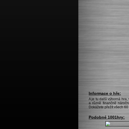
Informace o hře:
A je tu další výborná hra
a různě finančně náročné
Dokážete přežít všech 60
Podobné 1001hry: