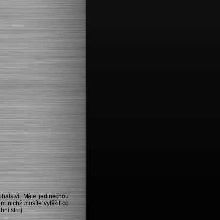
hatství. Máte jedinečnou
m nichž musíte vytěžit co
ní stroj.