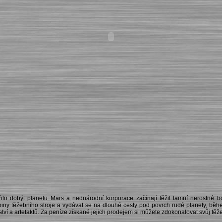
lo dobýt planetu Mars a nednárodní korporace začínají těžit tamní nerostné bo
ny těžebního stroje a vydávat se na dlouhé cesty pod povrch rudé planety, běhe
tví a artefaktů. Za peníze získané jejich prodejem si můžete zdokonalovat svůj těžeb