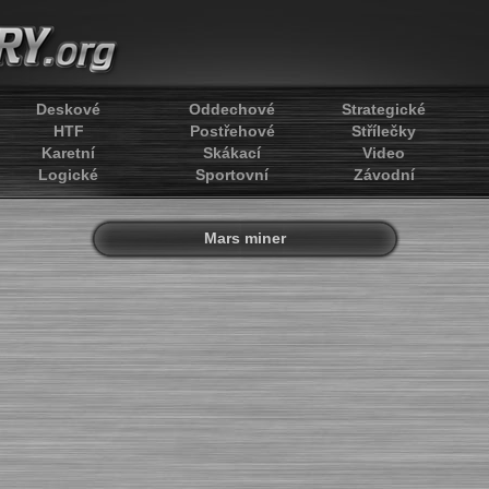
Deskové
Oddechové
Strategické
HTF
Postřehové
Střílečky
Karetní
Skákací
Video
Logické
Sportovní
Závodní
Mars miner