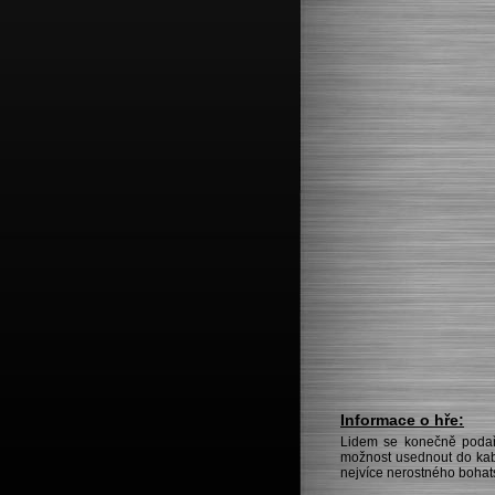
Informace o hře:
Lidem se konečně podaři
možnost usednout do kabi
nejvíce nerostného bohats