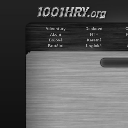
Adventury
Deskové
O
Akční
HTF
P
Bojové
Karetní
Brutální
Logické