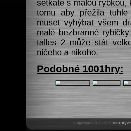
setkáte s malou rybkou, k
tomu aby přežila tuhl
muset vyhýbat všem dr
malé bezbranné rybičky.
talles 2 může stát velk
ničeho a nikoho.
Podobné 1001hry:
Copyright © 2011-2026
1001Hry.or