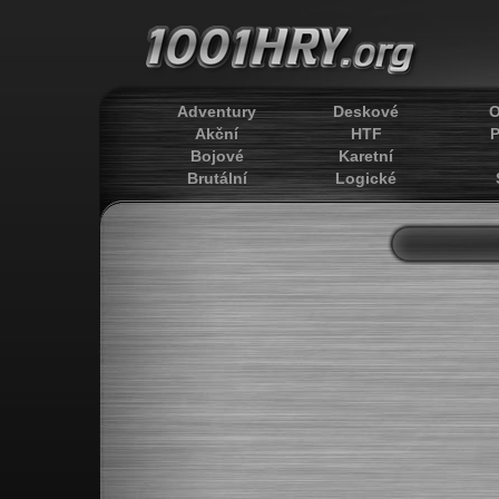
Adventury
Deskové
O
Akční
HTF
P
Bojové
Karetní
Brutální
Logické