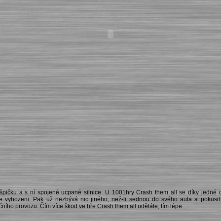
špičku a s ní spojené ucpané silnice. U 1001hry Crash them all se díky jedné 
vyhozeni. Pak už nezbývá nic jiného, než-li sednou do svého auta a pokusit s
ičního provozu. Čím více škod ve hře Crash them all uděláte, tím lépe.