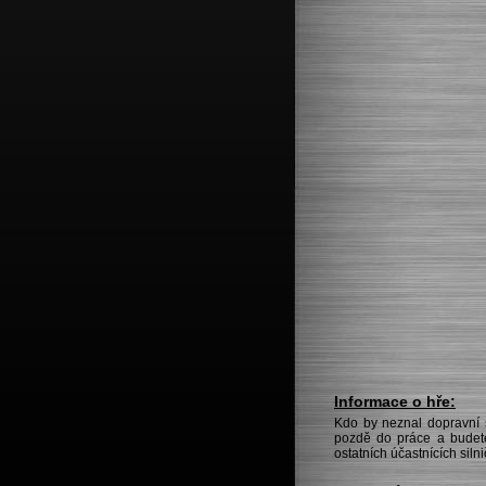
Informace o hře:
Kdo by neznal dopravní 
pozdě do práce a budete 
ostatních účastnících siln