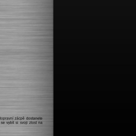
dopravní zácpě dostanete
e vybít si svoji zlost na