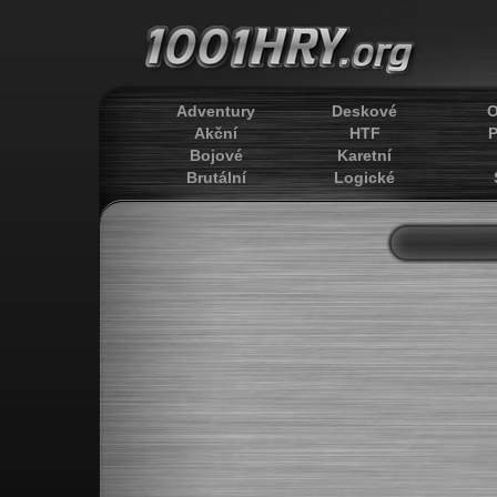
Adventury
Deskové
O
Akční
HTF
P
Bojové
Karetní
Brutální
Logické