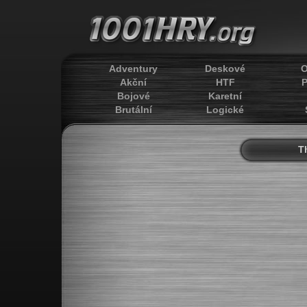
Adventury
Deskové
O
Akční
HTF
P
Bojové
Karetní
Brutální
Logické
T