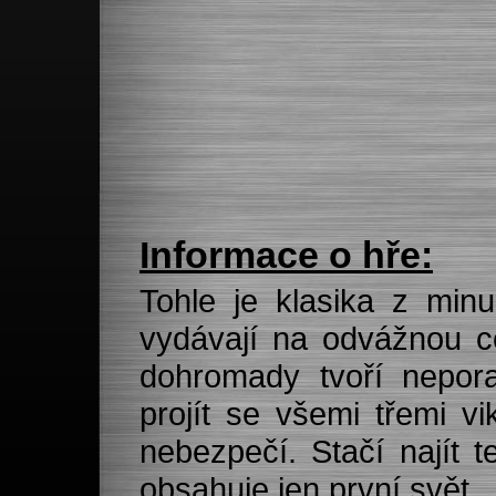
Informace o hře:
Tohle je klasika z minul
vydávají na odvážnou c
dohromady tvoří nepora
projít se všemi třemi v
nebezpečí. Stačí najít t
obsahuje jen první svět.