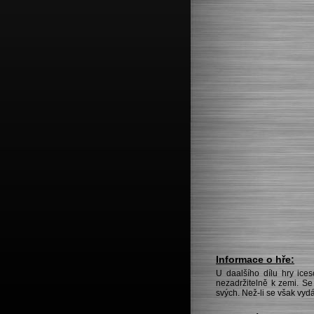
Informace o hře:
U daalšího dílu hry ices
nezadržitelně k zemi. Se 
svých. Než-li se však vydá