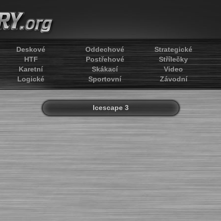
Deskové
Oddechové
Strategické
HTF
Postřehové
Střílečky
Karetní
Skákací
Video
Logické
Sportovní
Závodní
Icescape 3