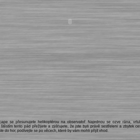
cape se přesunujete helikoptérou na observatoř. Najednou se ozve rána, vrtul
štěstím tento pád přežijete a zjišťujete, že jste byli právě sestřeleni a zbytek c
te do hor, podívejte se po věcech, které by vám mohli přijít vhod.