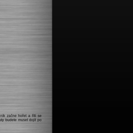
ník začne hořet a řítí se
esty budete muset dojít po