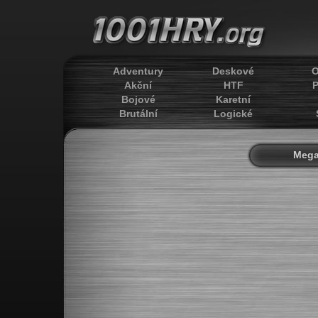
Adventury
Deskové
O
Akční
HTF
P
Bojové
Karetní
Brutální
Logické
Mega