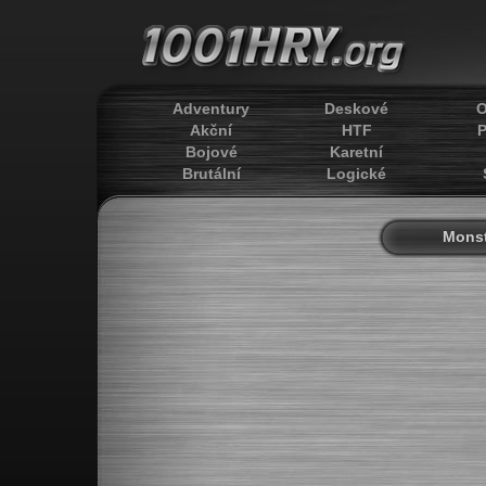
Adventury
Deskové
O
Akční
HTF
P
Bojové
Karetní
Brutální
Logické
Monst