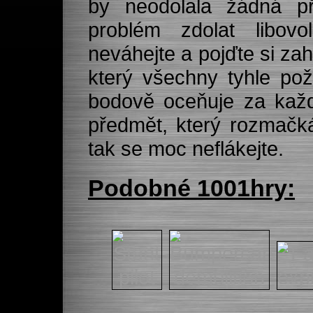
by neodolala žádná 
problém zdolat libov
neváhejte a pojďte si zah
který všechny tyhle po
bodově oceňuje za každý
předmět, který rozmačkát
tak se moc neflákejte.
Podobné 1001hry: