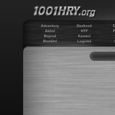
Adventury
Deskové
O
Akční
HTF
P
Bojové
Karetní
Brutální
Logické