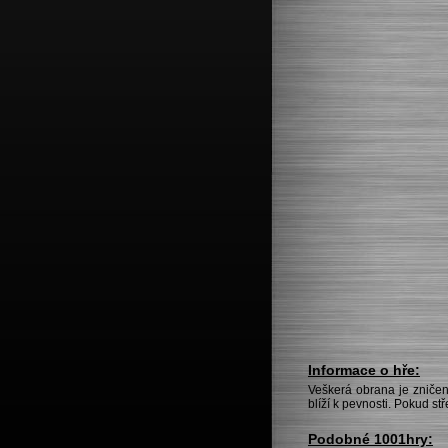
Informace o hře:
Veškerá obrana je zničena
blíží k pevnosti. Pokud st
Podobné 1001hry: