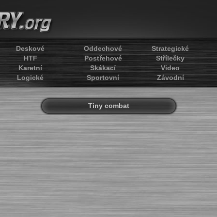
Deskové
Oddechové
Strategické
HTF
Postřehové
Střílečky
Karetní
Skákací
Video
Logické
Sportovní
Závodní
Tiny combat