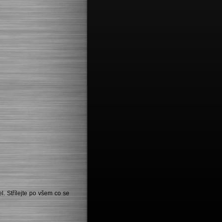
l. Střílejte po všem co se