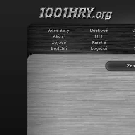
Adventury
Deskové
O
Akční
HTF
P
Bojové
Karetní
Brutální
Logické
Zom