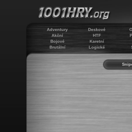
Adventury
Deskové
O
Akční
HTF
P
Bojové
Karetní
Brutální
Logické
Snipe