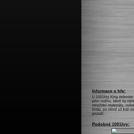
Informace o hře:
U 1001hry King defender n
jeho rodinu, které by od
množství materiálu, ovš
limitu, po němž už král m
pozadí.
Podobné 1001hry: