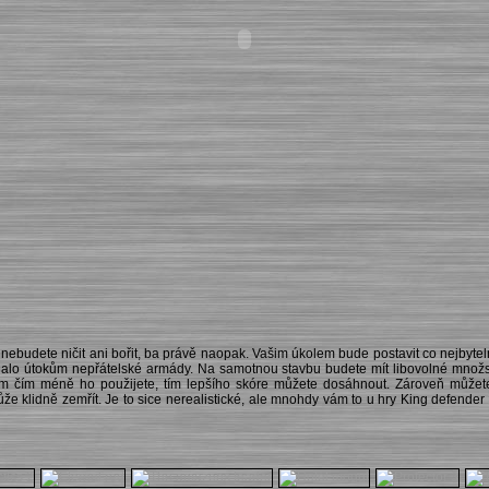
ebudete ničit ani bořit, ba právě naopak. Vašim úkolem bude postavit co nejbytel
olalo útokům nepřátelské armády. Na samotnou stavbu budete mít libovolné množ
em čím méně ho použijete, tím lepšího skóre můžete dosáhnout. Zároveň může
ůže klidně zemřít. Je to sice nerealistické, ale mnohdy vám to u hry King defende