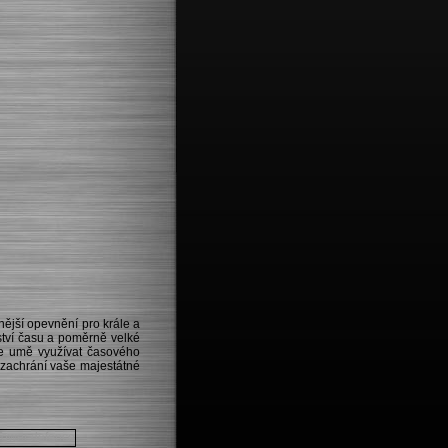
nější opevnění pro krále a
ství času a poměrně velké
te umě využívat časového
r zachrání vaše majestátné