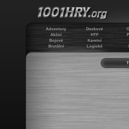
Adventury
Deskové
O
Akční
HTF
P
Bojové
Karetní
Brutální
Logické
T