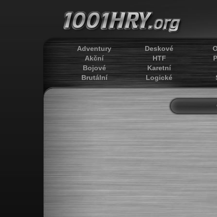
Adventury
Deskové
O
Akční
HTF
P
Bojové
Karetní
Brutální
Logické