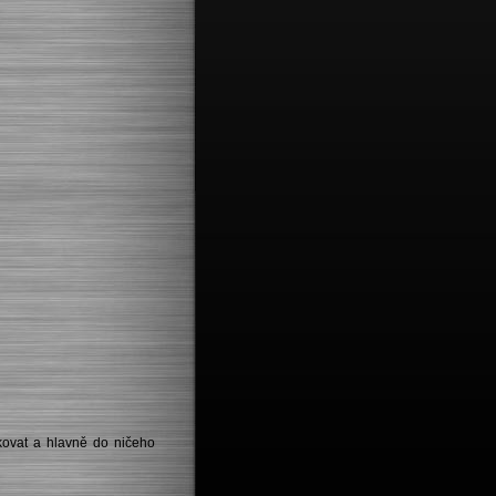
čkovat a hlavně do ničeho