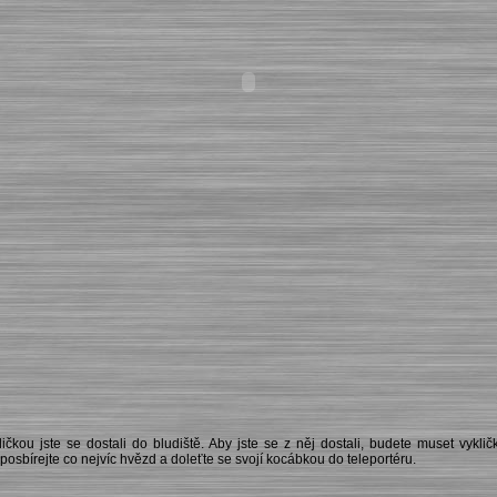
ičkou jste se dostali do bludiště. Aby jste se z něj dostali, budete muset vykli
posbírejte co nejvíc hvězd a doleťte se svojí kocábkou do teleportéru.