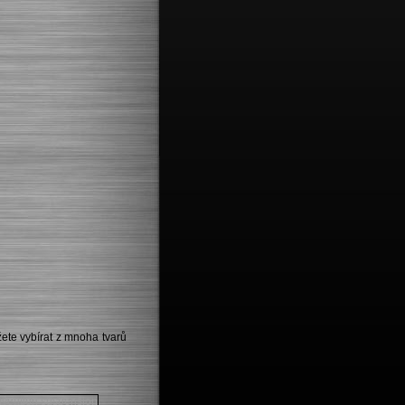
ete vybírat z mnoha tvarů