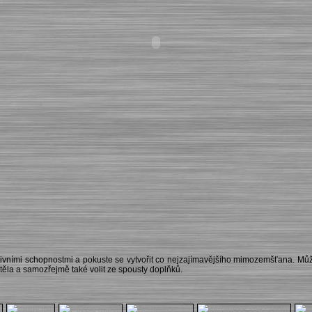
ativními schopnostmi a pokuste se vytvořit co nejzajímavějšího mimozemšťana. Můž
 těla a samozřejmě také volit ze spousty doplňků.