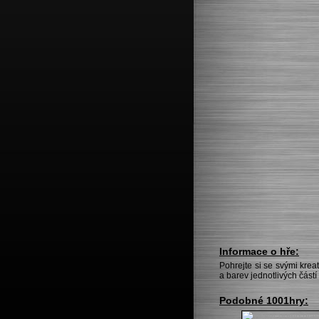
Informace o hře:
Pohrejte si se svými kre
a barev jednotlivých částí
Podobné 1001hry: