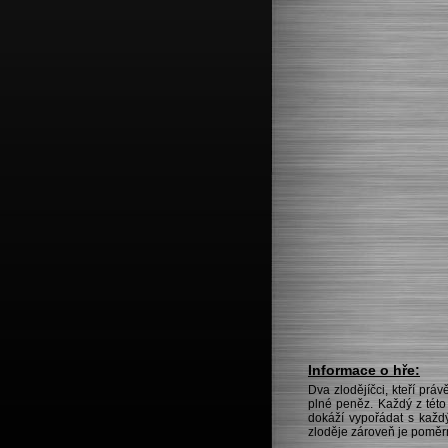
Informace o hře:
Dva zlodějíčci, kteří prá
plné peněz. Každý z této
dokáží vypořádat s každ
zloděje zároveň je poměr