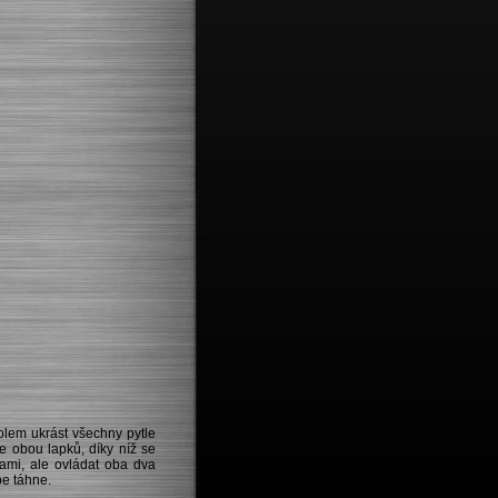
kolem ukrást všechny pytle
e obou lapků, díky níž se
ami, ale ovládat oba dva
pe táhne.