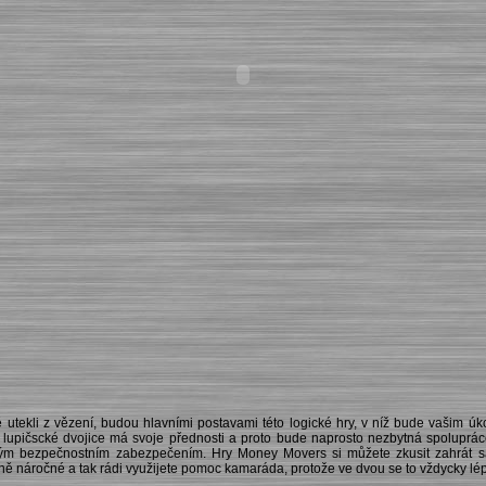
vě utekli z vězení, budou hlavními postavami této logické hry, v níž bude vašim ú
 lupičscké dvojice má svoje přednosti a proto bude naprosto nezbytná spoluprác
ým bezpečnostním zabezpečením. Hry Money Movers si můžete zkusit zahrát s
ně náročné a tak rádi využijete pomoc kamaráda, protože ve dvou se to vždycky lé