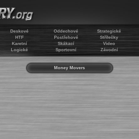
Deskové
Oddechové
Strategické
HTF
Postřehové
Střílečky
Karetní
Skákací
Video
Logické
Sportovní
Závodní
Money Movers