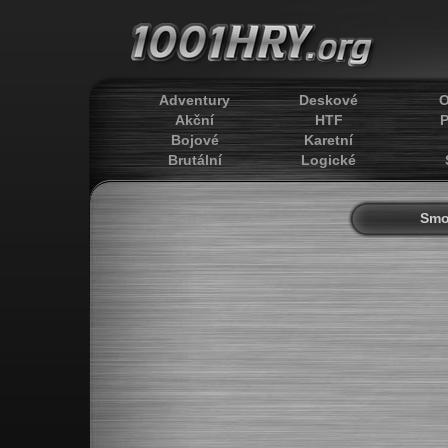
Adventury
Deskové
O
Akční
HTF
P
Bojové
Karetní
Brutální
Logické
Smo