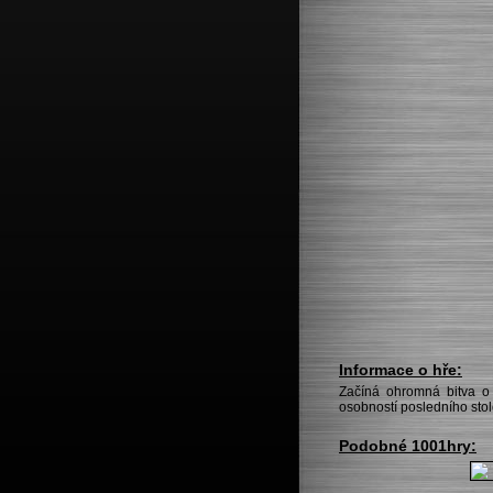
Informace o hře:
Začíná ohromná bitva o 
osobností posledního stole
Podobné 1001hry: