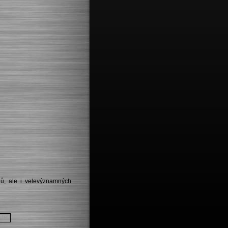
hů, ale i velevýznamných