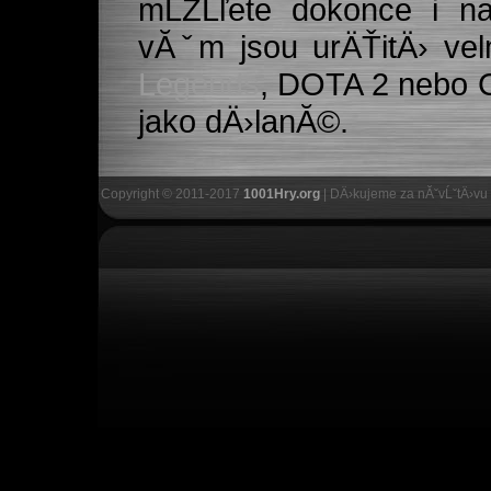
mĹŻĹľete dokonce i na
vĂˇm jsou urÄŤitÄ› vel
Legends
, DOTA 2 nebo C
jako dÄ›lanĂ©.
Copyright © 2011-2017
1001Hry.org
| DÄ›kujeme za nĂˇvĹˇtÄ›vu 