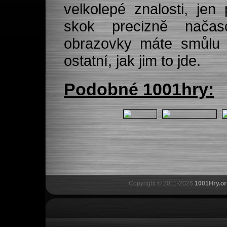
velkolepé znalosti, je
skok precizně načas
obrazovky máte smůlu 
ostatní, jak jim to jde.
Podobné 1001hry:
Copyright © 2011-2026
1001Hry.or