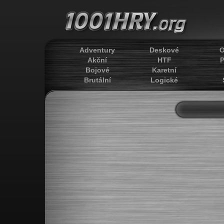
Adventury
Deskové
O
Akční
HTF
P
Bojové
Karetní
Brutální
Logické