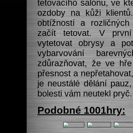
tetovacího salónu, ve kt
ozdoby na kůži klientů
obtížností a rozličnýc
začít tetovat. V prv
vytetovat obrysy a p
vybarvování barevný
zdůrazňovat, že ve hře 
přesnost a nepřetahovat
je neustálé dělání pauz, 
bolesti vám neutekl pryč.
Podobné 1001hry: