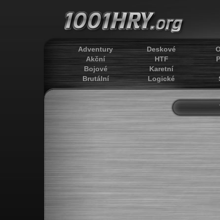
Adventury
Deskové
O
Akční
HTF
P
Bojové
Karetní
Brutální
Logické