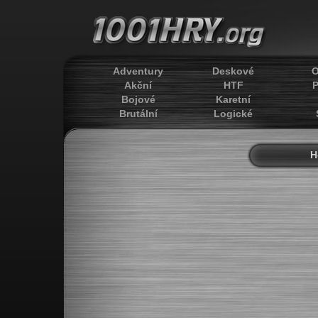
Adventury
Deskové
O
Akční
HTF
P
Bojové
Karetní
Brutální
Logické
H