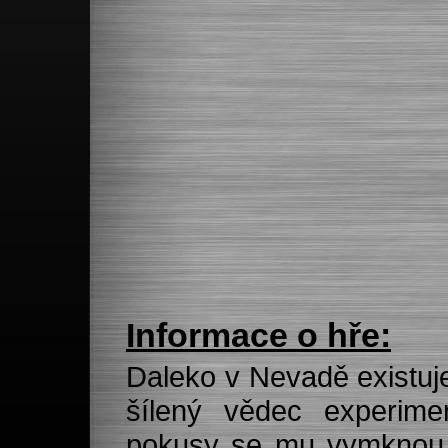
Informace o hře:
Daleko v Nevadě existuje
šílený vědec experimen
pokusy se mu vymknou z