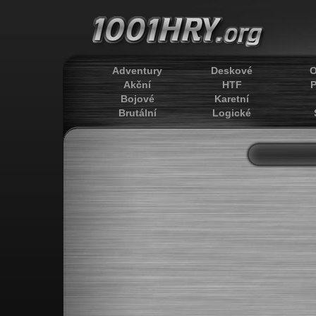
Adventury
Deskové
O
Akční
HTF
P
Bojové
Karetní
Brutální
Logické